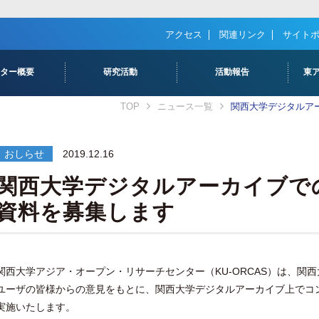
アクセス
関連リンク
サイト
ンター概要
研究活動
活動報告
東
TOP
ニュース一覧
関西大学デジタルア
長あいさつ
ASとは
ン
研究体制
出版物
活動報告
研究ダイジェスト
進捗状況報告
おしらせ
2019.12.16
関西大学デジタルアーカイブで
資料を募集します
関西大学アジア・オープン・リサーチセンター（KU-ORCAS）は、関
ユーザの皆様からの意見をもとに、関西大学デジタルアーカイブ上でコ
実施いたします。