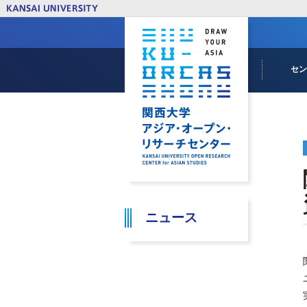
セ
センター
KU-ORC
ミッショ
成り立ち
ニュース